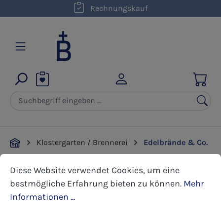
Rechnungskauf
Zum Hauptinhalt springen
Klostergarten / Brennerei
Edelbrände & Co.
Cookie-Voreinstellungen
Diese Website verwendet Cookies, um eine bestmöglic
Diese Website verwendet Cookies, um eine
Bildergalerie überspringen
bestmögliche Erfahrung bieten zu können.
Mehr
Informationen ...