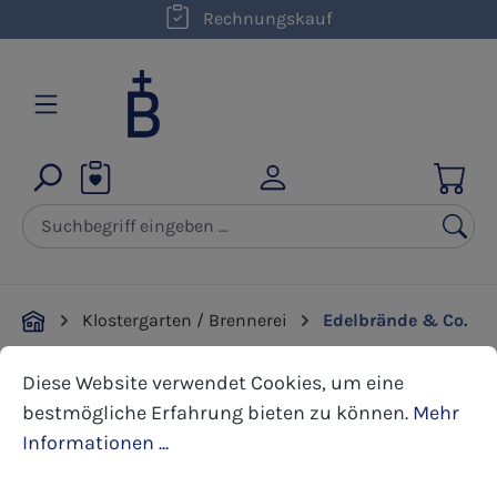
kostenloser Versand innerhalb D ab 50,00 €
Rechnungskauf
Zum Hauptinhalt springen
Klostergarten / Brennerei
Edelbrände & Co.
Cookie-Voreinstellungen
Diese Website verwendet Cookies, um eine bestmöglic
Diese Website verwendet Cookies, um eine
Bildergalerie überspringen
bestmögliche Erfahrung bieten zu können.
Mehr
Informationen ...