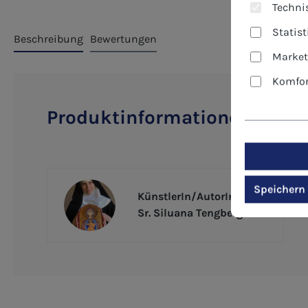
Technis
Statis
Beschreibung
Bewertungen
Market
Komfor
Produktinformationen "Bildc
Speichern
KünstlerIn/AutorIn
Sr. Siluana Tengberg OSB