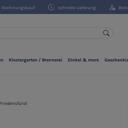
Rechnungskauf
schnelle Lieferung
Best
en
Klostergarten / Brennerei
Dinkel & more
Geschenki