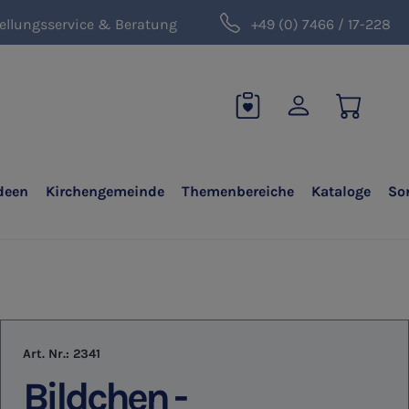
ellungsservice & Beratung
+49 (0) 7466 / 17-228
deen
Kirchengemeinde
Themenbereiche
Kataloge
So
Art. Nr.:
2341
Bildchen -