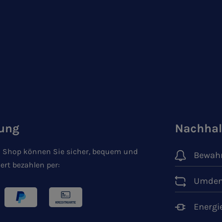
ung
Nachhal
 Shop können Sie sicher, bequem und
Bewahr
ert bezahlen per:
Umden
Energi