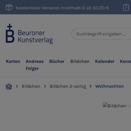
m Hauptinhalt springen
Zur Suche springen
Zur Hauptnavigation springen
kostenloser Versand innerhalb D ab 50,00 €
Karten
Andreas
Bücher
Bildchen
Kalender
Kerz
Felger
Bildchen
Bildchen 2-seitig
Weihnachten
Bildergalerie überspringen