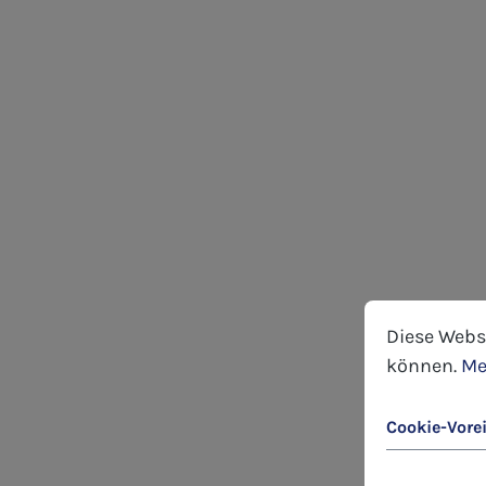
Cookie-Voreins
Diese Website
Diese Webs
können.
Me
Cookie-Vore