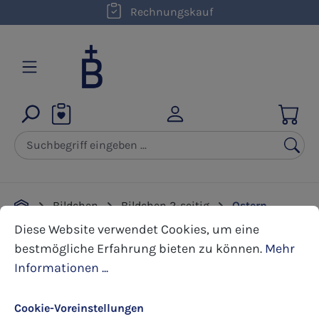
kostenloser Versand innerhalb D ab 50,00 €
Rechnungskauf
Zum Hauptinhalt springen
Bildchen
Bildchen 2-seitig
Ostern
Cookie-Voreinstellungen
Diese Website verwendet Cookies, um eine bestmöglic
Diese Website verwendet Cookies, um eine
bestmögliche Erfahrung bieten zu können.
Mehr
Bildergalerie überspringen
Informationen ...
Cookie-Voreinstellungen