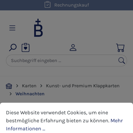
kostenloser Versand innerhalb D ab 50,00 €
Rechnungskauf
Zum Hauptinhalt springen
Karten
Kunst- und Premium Klappkarten
Weihnachten
Cookie-Voreinstellungen
Diese Website verwendet Cookies, um eine bestmöglic
Diese Website verwendet Cookies, um eine
Bildergalerie überspringen
bestmögliche Erfahrung bieten zu können.
Mehr
Informationen ...