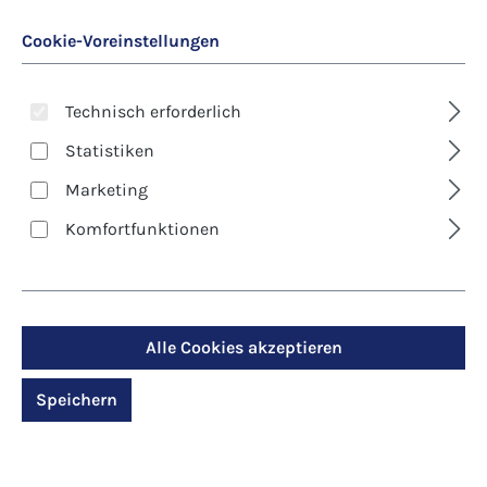
Cookie-Voreinstellungen
Technisch erforderlich
Statistiken
Marketing
Art. Nr.:
7336D
Komfortfunktionen
Klappkarte -
Geburtstag - Blick ins
Paradies
Alle Cookies akzeptieren
Speichern
Regulärer Preis:
2,90 €
Preise inkl. MwSt. zzgl. Versandkosten