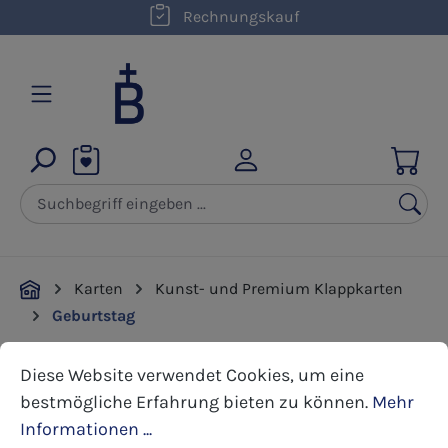
kostenloser Versand innerhalb D ab 50,00 €
Rechnungskauf
Zum Hauptinhalt springen
Karten
Kunst- und Premium Klappkarten
Geburtstag
Cookie-Voreinstellungen
Diese Website verwendet Cookies, um eine bestmöglic
Diese Website verwendet Cookies, um eine
Bildergalerie überspringen
bestmögliche Erfahrung bieten zu können.
Mehr
Informationen ...