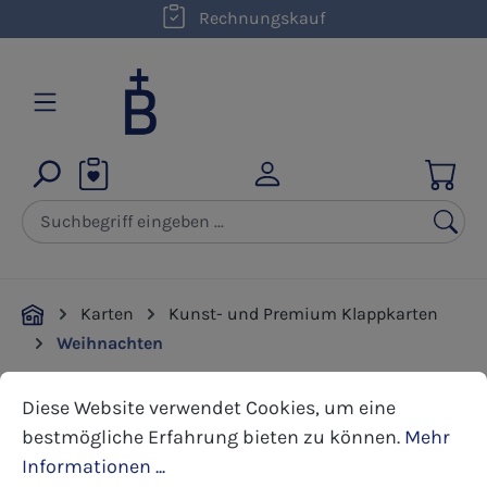
kostenloser Versand innerhalb D ab 50,00 €
Rechnungskauf
Zum Hauptinhalt springen
Karten
Kunst- und Premium Klappkarten
Weihnachten
Cookie-Voreinstellungen
Diese Website verwendet Cookies, um eine bestmöglic
Diese Website verwendet Cookies, um eine
Bildergalerie überspringen
bestmögliche Erfahrung bieten zu können.
Mehr
Informationen ...