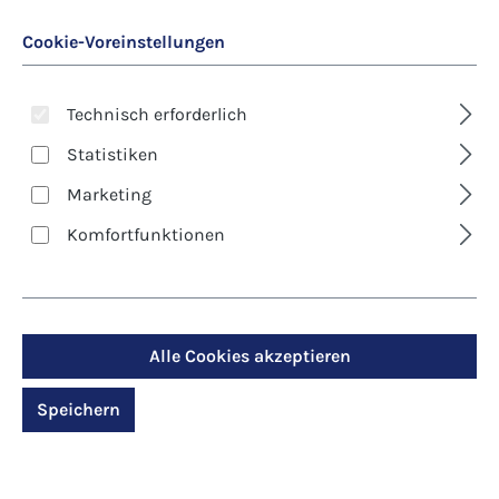
Cookie-Voreinstellungen
Technisch erforderlich
Statistiken
Marketing
Art. Nr.:
7899D
Komfortfunktionen
Kunst-Klappkarte -
Weihnachten - Eilet
zur Krippe
Alle Cookies akzeptieren
Speichern
Regulärer Preis:
2,90 €
Preise inkl. MwSt. zzgl. Versandkosten