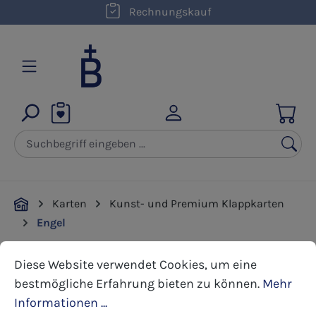
kostenloser Versand innerhalb D ab 50,00 €
Rechnungskauf
Zum Hauptinhalt springen
Karten
Kunst- und Premium Klappkarten
Engel
Cookie-Voreinstellungen
Diese Website verwendet Cookies, um eine bestmöglic
Diese Website verwendet Cookies, um eine
Bildergalerie überspringen
bestmögliche Erfahrung bieten zu können.
Mehr
Informationen ...