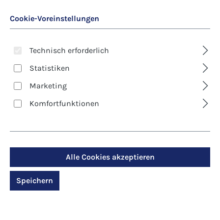
Cookie-Voreinstellungen
Technisch erforderlich
Statistiken
Marketing
Art. Nr.:
8327D
Komfortfunktionen
Klappkarte - Engel -
Engel, der die
Schöpfung schützt
Alle Cookies akzeptieren
Speichern
Regulärer Preis:
2,90 €
Preise inkl. MwSt. zzgl. Versandkosten