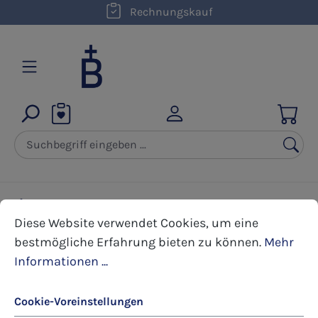
kostenloser Versand innerhalb D ab 50,00 €
Rechnungskauf
Zum Hauptinhalt springen
Karten
Kunst- und Premium Klappkarten
Cookie-Voreinstellungen
Diese Website verwendet Cookies, um eine bestmöglic
Diese Website verwendet Cookies, um eine
Geburtstag
bestmögliche Erfahrung bieten zu können.
Mehr
Informationen ...
Bildergalerie überspringen
Cookie-Voreinstellungen