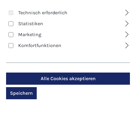
Technisch erforderlich
Statistiken
Marketing
Komfortfunktionen
Art. Nr.:
8382D
Klappkarte - Für Dich
Alle Cookies akzeptieren
Regulärer Preis:
2,90 €
Speichern
Preise inkl. MwSt. zzgl. Versandkosten
Produktdetails anzeigen