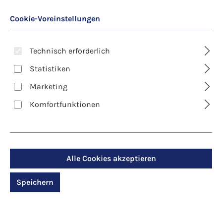
Cookie-Voreinstellungen
Technisch erforderlich
Statistiken
Marketing
Art. Nr.:
6915D
Komfortfunktionen
Klappkarte -
Weihnachten - Geburt
Christi
Alle Cookies akzeptieren
Speichern
Regulärer Preis:
2,90 €
Preise inkl. MwSt. zzgl. Versandkosten