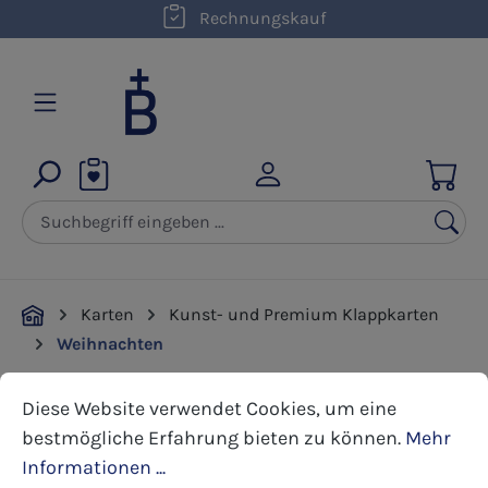
kostenloser Versand innerhalb D ab 50,00 €
Rechnungskauf
Zum Hauptinhalt springen
Karten
Kunst- und Premium Klappkarten
Weihnachten
Cookie-Voreinstellungen
Diese Website verwendet Cookies, um eine bestmöglic
Diese Website verwendet Cookies, um eine
Bildergalerie überspringen
bestmögliche Erfahrung bieten zu können.
Mehr
Informationen ...