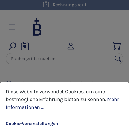
kostenloser Versand innerhalb D ab 50,00 €
Rechnungskauf
Zum Hauptinhalt springen
Karten
Kunst- und Premium Klappkarten
Cookie-Voreinstellungen
Diese Website verwendet Cookies, um eine bestmöglic
Hochzeit
Diese Website verwendet Cookies, um eine
bestmögliche Erfahrung bieten zu können.
Mehr
Informationen ...
Bildergalerie überspringen
Cookie-Voreinstellungen