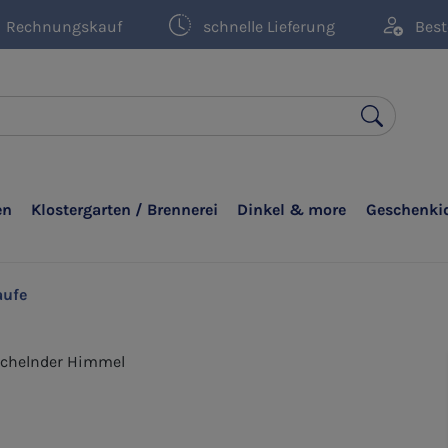
Rechnungskauf
schnelle Lieferung
Best
en
Klostergarten / Brennerei
Dinkel & more
Geschenki
aufe