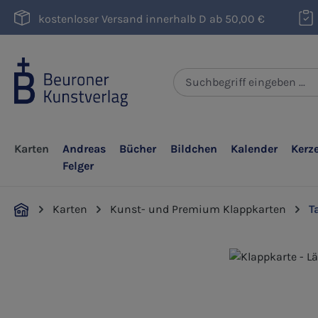
m Hauptinhalt springen
Zur Suche springen
Zur Hauptnavigation springen
kostenloser Versand innerhalb D ab 50,00 €
Karten
Andreas
Bücher
Bildchen
Kalender
Kerz
Felger
Karten
Kunst- und Premium Klappkarten
T
Bildergalerie überspringen