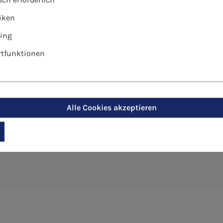
tiken
ing
tfunktionen
pkarte - Lächelnder Himmel"
Alle Cookies akzeptieren