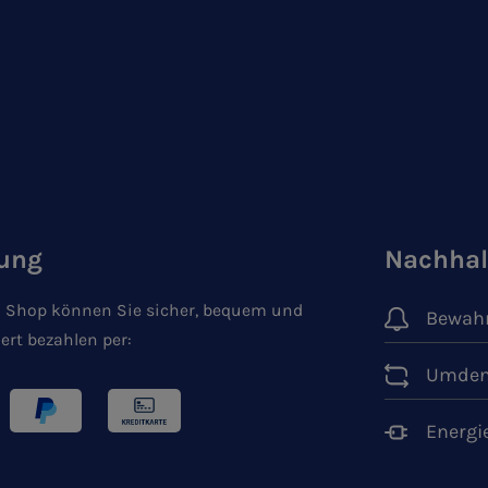
ung
Nachhal
 Shop können Sie sicher, bequem und
Bewahr
ert bezahlen per:
Umden
Energi