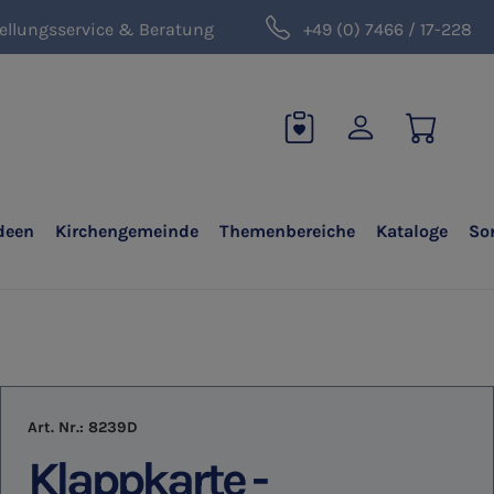
ellungsservice & Beratung
+49 (0) 7466 / 17-228
deen
Kirchengemeinde
Themenbereiche
Kataloge
So
Art. Nr.:
8239D
Klappkarte -