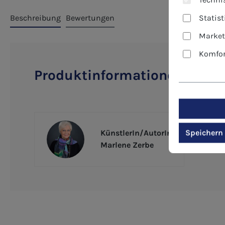
Statis
Beschreibung
Bewertungen
Market
Komfor
Produktinformationen "Klap
Speichern
KünstlerIn/AutorIn
Marlene Zerbe