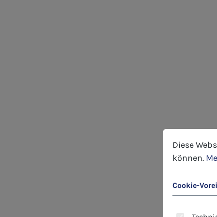
Cookie-Voreins
Diese Website
Diese Webs
können.
Me
Cookie-Vore
Technis