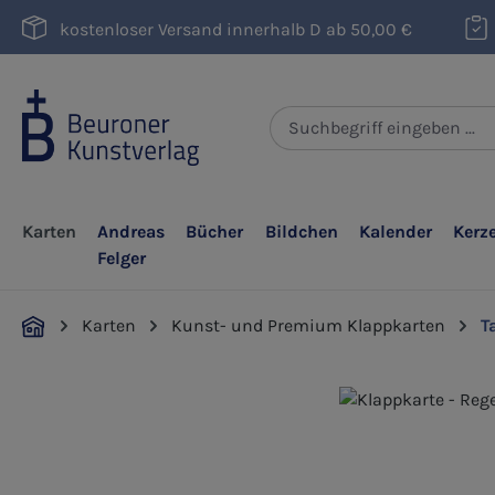
m Hauptinhalt springen
Zur Suche springen
Zur Hauptnavigation springen
kostenloser Versand innerhalb D ab 50,00 €
Karten
Andreas
Bücher
Bildchen
Kalender
Kerz
Felger
Karten
Kunst- und Premium Klappkarten
T
Bildergalerie überspringen