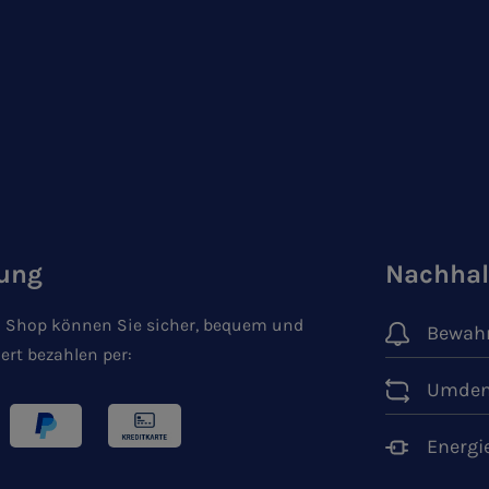
ung
Nachhal
 Shop können Sie sicher, bequem und
Bewahr
ert bezahlen per:
Umden
Energi