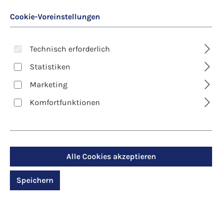
Cookie-Voreinstellungen
Technisch erforderlich
Statistiken
Marketing
Art. Nr.:
8391D
Komfortfunktionen
Klappkarte - Trauer -
Paar schaut zum Licht
Alle Cookies akzeptieren
Regulärer Preis:
2,90 €
Speichern
Preise inkl. MwSt. zzgl. Versandkosten
Produktdetails anzeigen