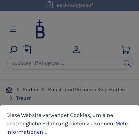
kostenloser Versand innerhalb D ab 50,00 €
Rechnungskauf
Zum Hauptinhalt springen
Karten
Kunst- und Premium Klappkarten
Trauer
Cookie-Voreinstellungen
Diese Website verwendet Cookies, um eine bestmöglic
Diese Website verwendet Cookies, um eine
Bildergalerie überspringen
bestmögliche Erfahrung bieten zu können.
Mehr
Informationen ...