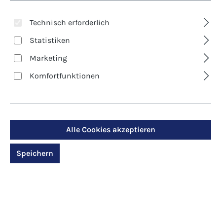
Technisch erforderlich
Statistiken
Marketing
Komfortfunktionen
Art. Nr.:
7989D
Klappkarte - Zeitlos
Alle Cookies akzeptieren
schön
Speichern
Regulärer Preis:
2,90 €
Preise inkl. MwSt. zzgl. Versandkosten
Produktdetails anzeigen