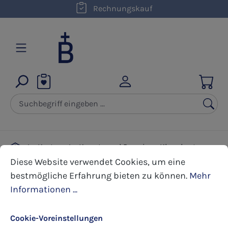
kostenloser Versand innerhalb D ab 50,00 €
Rechnungskauf
Zum Hauptinhalt springen
Karten
Kunst- und Premium Klappkarten
Cookie-Voreinstellungen
Diese Website verwendet Cookies, um eine bestmöglic
Freudenbringer
Diese Website verwendet Cookies, um eine
bestmögliche Erfahrung bieten zu können.
Mehr
Informationen ...
Bildergalerie überspringen
Cookie-Voreinstellungen