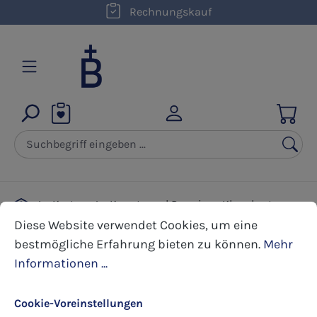
kostenloser Versand innerhalb D ab 50,00 €
Rechnungskauf
Zum Hauptinhalt springen
Karten
Kunst- und Premium Klappkarten
Cookie-Voreinstellungen
Diese Website verwendet Cookies, um eine bestmöglic
Priesterjubiläum
Diese Website verwendet Cookies, um eine
bestmögliche Erfahrung bieten zu können.
Mehr
Informationen ...
Bildergalerie überspringen
Cookie-Voreinstellungen