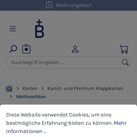
kostenloser Versand innerhalb D ab 50,00 €
Rechnungskauf
Zum Hauptinhalt springen
Karten
Kunst- und Premium Klappkarten
Weihnachten
Cookie-Voreinstellungen
Diese Website verwendet Cookies, um eine bestmöglic
Diese Website verwendet Cookies, um eine
Bildergalerie überspringen
bestmögliche Erfahrung bieten zu können.
Mehr
Informationen ...