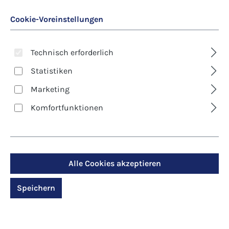
Cookie-Voreinstellungen
Technisch erforderlich
Statistiken
Marketing
Art. Nr.:
8541D
Komfortfunktionen
Kunst-Klappkarte -
Weihnachten -
Anbetung der Hirten
Alle Cookies akzeptieren
Speichern
Regulärer Preis:
2,90 €
Preise inkl. MwSt. zzgl. Versandkosten