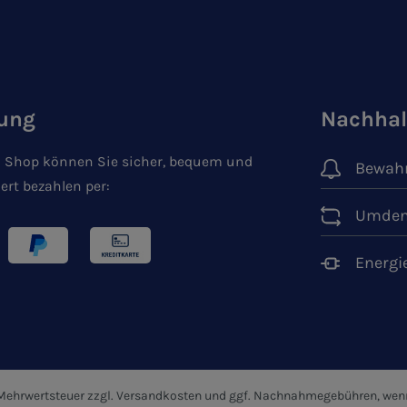
ung
Nachhal
 Shop können Sie sicher, bequem und
Bewahr
ert bezahlen per:
Umden
Energi
. Mehrwertsteuer zzgl.
Versandkosten
und ggf. Nachnahmegebühren, wenn