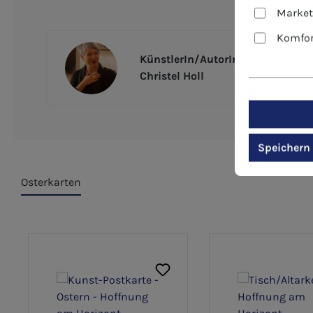
Market
Komfor
KünstlerIn/AutorIn
Christel Holl
Speichern
Osterkarten
Produktgalerie überspringen