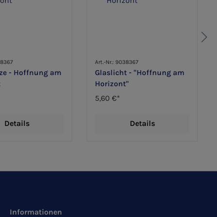
068367
Art.-Nr.: 9038367
rze - Hoffnung am
Glaslicht - "Hoffnung am
t
Horizont"
5,60 €*
Details
Details
Informationen