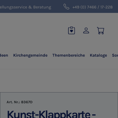
ellungsservice & Beratung
+49 (0) 7466 / 17-228
deen
Kirchengemeinde
Themenbereiche
Kataloge
So
Art. Nr.:
8367D
Kunst-Klappkarte -