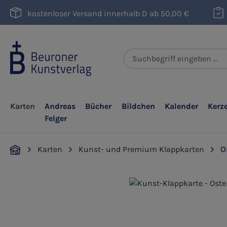
m Hauptinhalt springen
Zur Suche springen
Zur Hauptnavigation springen
kostenloser Versand innerhalb D ab 50,00 €
Karten
Andreas
Bücher
Bildchen
Kalender
Kerz
Felger
Karten
Kunst- und Premium Klappkarten
O
Bildergalerie überspringen