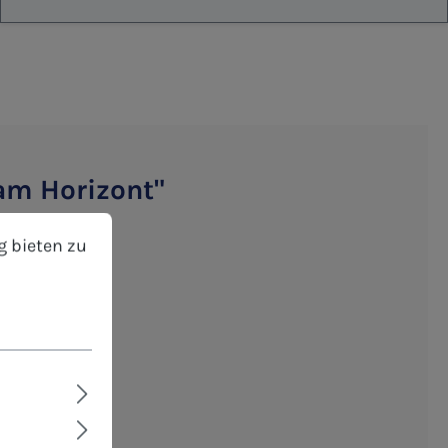
am Horizont"
bieten zu können.
Mehr Informationen ...
ormat -
g bieten zu
schreibbar