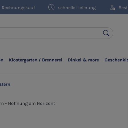
Rechnungskauf
schnelle Lieferung
Best
en
Klostergarten / Brennerei
Dinkel & more
Geschenki
stern