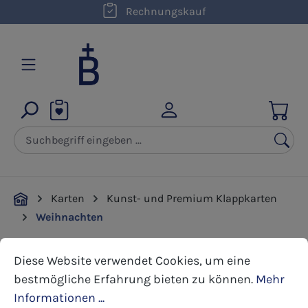
kostenloser Versand innerhalb D ab 50,00 €
Rechnungskauf
Zum Hauptinhalt springen
Karten
Kunst- und Premium Klappkarten
Weihnachten
Cookie-Voreinstellungen
Diese Website verwendet Cookies, um eine bestmöglic
Diese Website verwendet Cookies, um eine
Bildergalerie überspringen
bestmögliche Erfahrung bieten zu können.
Mehr
Informationen ...