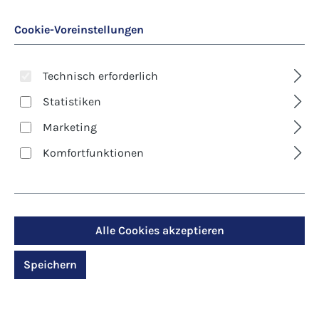
Cookie-Voreinstellungen
Technisch erforderlich
Statistiken
Marketing
Art. Nr.:
8610D
Komfortfunktionen
Kunst-Klappkarte -
Weihnachten -
Rotkehlchen im
Alle Cookies akzeptieren
Winter
Speichern
Regulärer Preis:
2,90 €