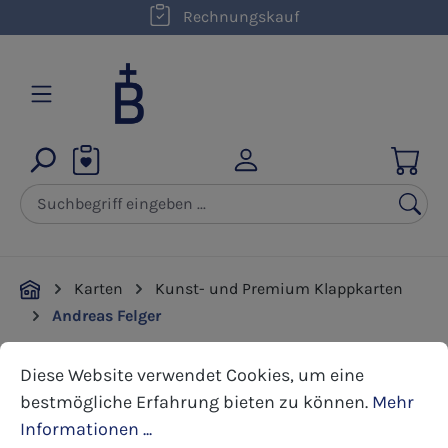
kostenloser Versand innerhalb D ab 50,00 €
Rechnungskauf
Zum Hauptinhalt springen
Karten
Kunst- und Premium Klappkarten
Andreas Felger
Cookie-Voreinstellungen
Diese Website verwendet Cookies, um eine bestmöglic
Diese Website verwendet Cookies, um eine
Bildergalerie überspringen
bestmögliche Erfahrung bieten zu können.
Mehr
Informationen ...