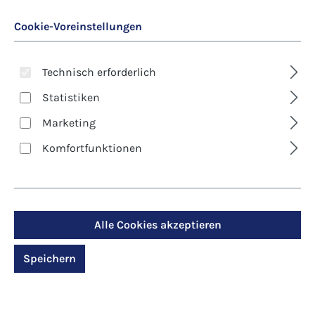
Cookie-Voreinstellungen
Technisch erforderlich
Statistiken
Marketing
Art. Nr.:
8597D
Komfortfunktionen
Kunst-Klappkarte -
Andreas Felger -
Sonnenblumen
Alle Cookies akzeptieren
Speichern
Regulärer Preis:
2,90 €
Preise inkl. MwSt. zzgl. Versandkosten