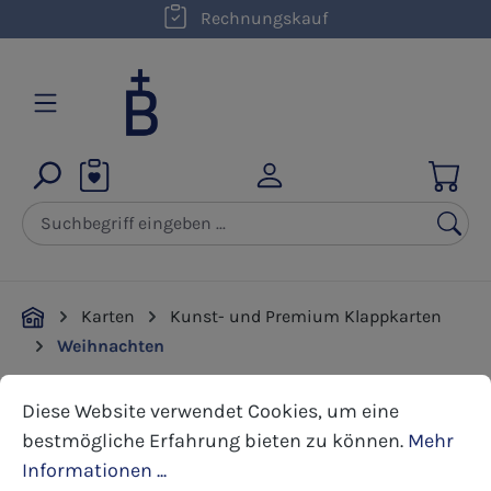
kostenloser Versand innerhalb D ab 50,00 €
Rechnungskauf
Zum Hauptinhalt springen
Karten
Kunst- und Premium Klappkarten
Weihnachten
Cookie-Voreinstellungen
Diese Website verwendet Cookies, um eine bestmöglic
Diese Website verwendet Cookies, um eine
Bildergalerie überspringen
bestmögliche Erfahrung bieten zu können.
Mehr
Informationen ...