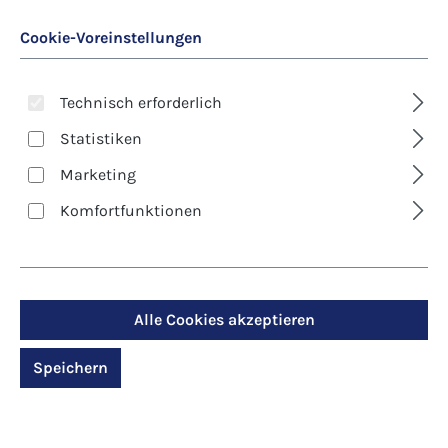
Cookie-Voreinstellungen
Technisch erforderlich
Statistiken
Marketing
Art. Nr.:
8609D
Komfortfunktionen
Kunst-Klappkarte -
Weihnachten - Der
Heiland ist geboren
Alle Cookies akzeptieren
Speichern
Regulärer Preis:
2,90 €
Preise inkl. MwSt. zzgl. Versandkosten