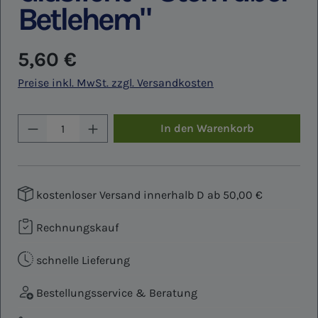
Betlehem"
Regulärer Preis:
5,60 €
Preise inkl. MwSt. zzgl. Versandkosten
Produkt Anzahl: Gib den gewünschten W
In den Warenkorb
kostenloser Versand innerhalb D ab 50,00 €
Rechnungskauf
schnelle Lieferung
Bestellungsservice & Beratung