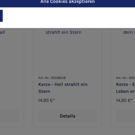
Alle Cookies akzeptieren
Neu
Neu
Art.-Nr.: 9008608
Art.-Nr.: 90
Kerze - Hell strahlt ein
Kerze - 
Stern
Leben er
14,95 €*
14,95 €*
Details