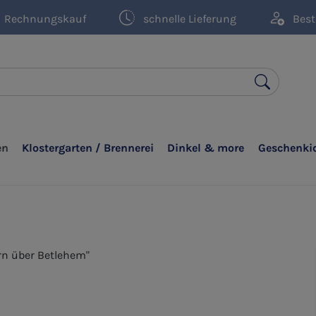
Rechnungskauf
schnelle Lieferung
Best
en
Klostergarten / Brennerei
Dinkel & more
Geschenki