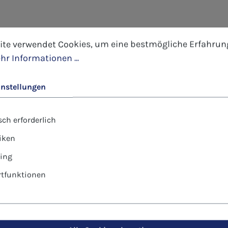
esinnlichste Fest des Jahres - Weihnachtsfest
tellungen
 verwendet Cookies, um eine bestmögliche Erfahrung 
ite verwendet Cookies, um eine bestmögliche Erfahrun
hr Informationen ...
ufmerksamkeit zum Weihnachtsfest für Angehörige, Bekan
instellungen
ch erforderlich
tiken
ing
tfunktionen