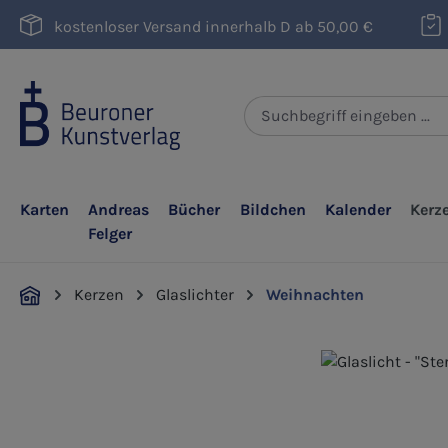
m Hauptinhalt springen
Zur Suche springen
Zur Hauptnavigation springen
kostenloser Versand innerhalb D ab 50,00 €
Karten
Andreas
Bücher
Bildchen
Kalender
Kerz
Felger
Kerzen
Glaslichter
Weihnachten
Bildergalerie überspringen