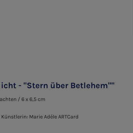
icht - "Stern über Betlehem""
eihnachten / 6 x 6,5 cm
 Künstlerin: Marie Adéle ARTCard