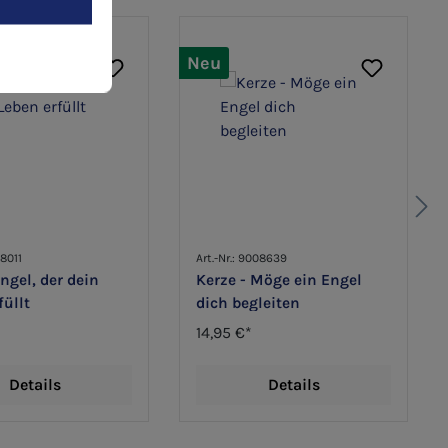
Neu
08011
Art.-Nr.: 9008639
Engel, der dein
Kerze - Möge ein Engel
füllt
dich begleiten
14,95 €*
Details
Details