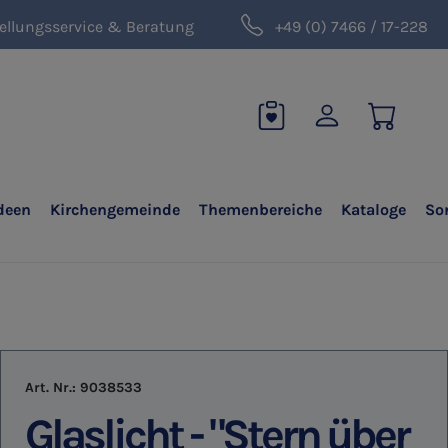
ellungsservice & Beratung
+49 (0) 7466 / 17-228
deen
Kirchengemeinde
Themenbereiche
Kataloge
So
Art. Nr.:
9038533
Glaslicht - "Stern über