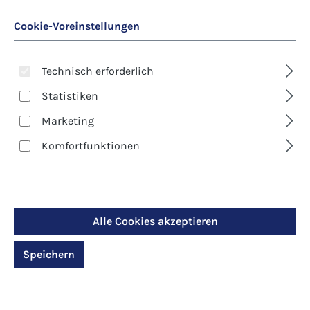
Cookie-Voreinstellungen
Technisch erforderlich
Statistiken
Marketing
Art. Nr.:
8608D
Komfortfunktionen
Kunst-Klappkarte -
Weihnachten -Hell
strahlt ein Stern
Alle Cookies akzeptieren
Speichern
Regulärer Preis:
2,90 €
Preise inkl. MwSt. zzgl. Versandkosten