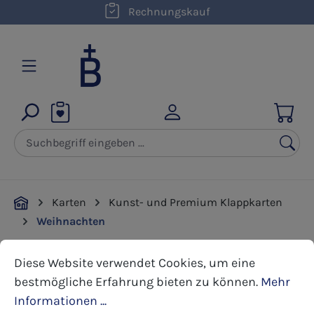
kostenloser Versand innerhalb D ab 50,00 €
Rechnungskauf
Zum Hauptinhalt springen
Karten
Kunst- und Premium Klappkarten
Weihnachten
Cookie-Voreinstellungen
Diese Website verwendet Cookies, um eine bestmöglic
Diese Website verwendet Cookies, um eine
Bildergalerie überspringen
bestmögliche Erfahrung bieten zu können.
Mehr
Informationen ...