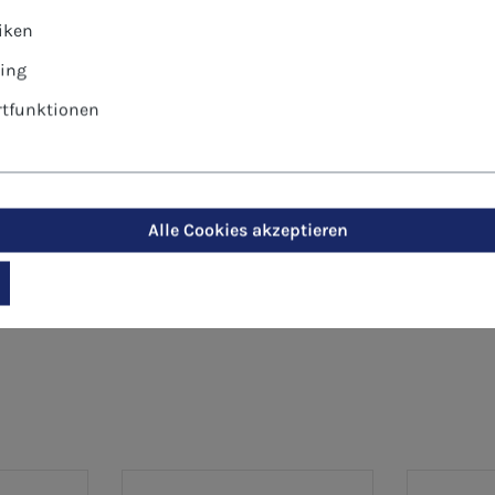
otiv): Karte ungefalzt, Briefhülle, zum Bedrucken sehr g
tiken
ing
al für Glückwünsche von sozialen Einrichtungen, Betrieb
tfunktionen
Alle Cookies akzeptieren