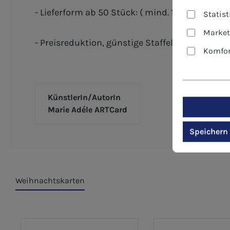
- Lieferform ab 50 Stück: ( mind. 10 Stück je M
Statis
Market
- Preisreduktion, günstige Staffelpreise - ide
Komfor
KünstlerIn/AutorIn
Marie Adéle ARTCard
Speichern
Weihnachtskarten
Produktgalerie überspringen