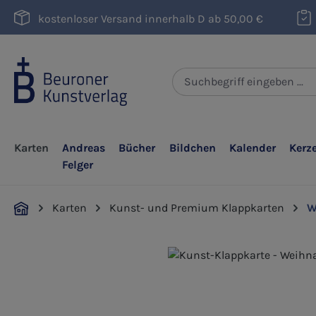
m Hauptinhalt springen
Zur Suche springen
Zur Hauptnavigation springen
kostenloser Versand innerhalb D ab 50,00 €
Karten
Andreas
Bücher
Bildchen
Kalender
Kerz
Felger
Karten
Kunst- und Premium Klappkarten
W
Bildergalerie überspringen