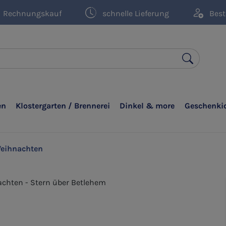
Rechnungskauf
schnelle Lieferung
Best
en
Klostergarten / Brennerei
Dinkel & more
Geschenki
eihnachten