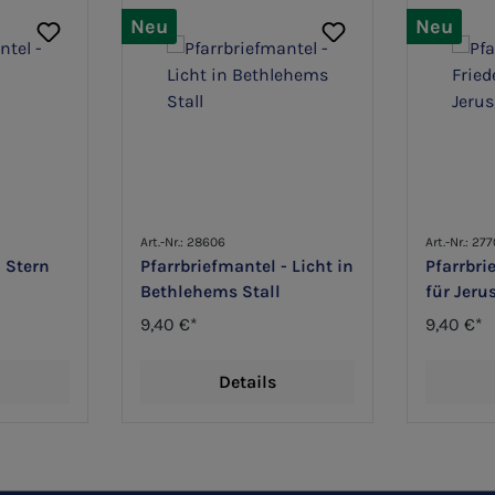
Neu
Neu
Art.-Nr.: 28606
Art.-Nr.: 27
- Stern
Pfarrbriefmantel - Licht in
Pfarrbri
Bethlehems Stall
für Jer
9,40 €*
9,40 €*
Details