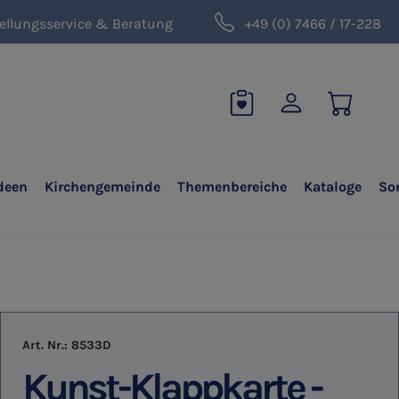
ellungsservice & Beratung
+49 (0) 7466 / 17-228
deen
Kirchengemeinde
Themenbereiche
Kataloge
So
Art. Nr.:
8533D
Kunst-Klappkarte -