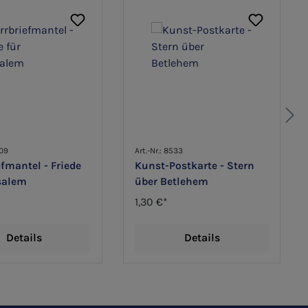
709
Art.-Nr.: 8533
efmantel - Friede
Kunst-Postkarte - Stern
usalem
über Betlehem
1,30 €*
Details
Details