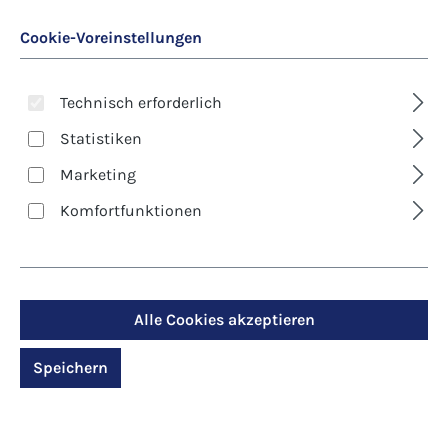
Cookie-Voreinstellungen
Technisch erforderlich
Statistiken
Marketing
Art. Nr.:
9841D
Komfortfunktionen
Kunst-Klappkarte -
Weihnachten - Geburt
Christi
Alle Cookies akzeptieren
Speichern
Regulärer Preis:
2,90 €
Preise inkl. MwSt. zzgl. Versandkosten