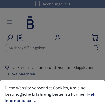
kostenloser Versand innerhalb D ab 50,00 €
Rechnungskauf
Zum Hauptinhalt springen
Karten
Kunst- und Premium Klappkarten
Weihnachten
Cookie-Voreinstellungen
Diese Website verwendet Cookies, um eine bestmöglic
Diese Website verwendet Cookies, um eine
Bildergalerie überspringen
bestmögliche Erfahrung bieten zu können.
Mehr
Informationen ...