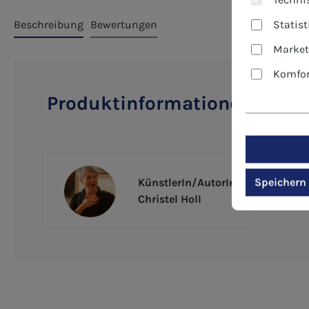
Statis
Beschreibung
Bewertungen
Market
Komfor
Produktinformationen "Kunst
Speichern
KünstlerIn/AutorIn
Christel Holl