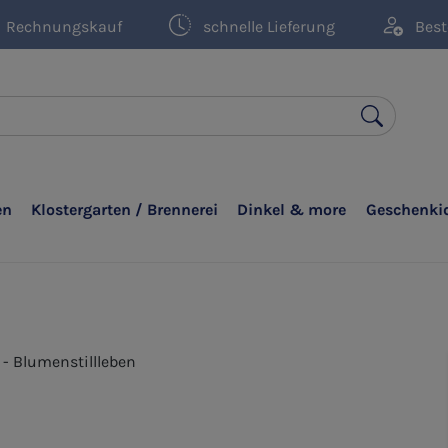
Rechnungskauf
schnelle Lieferung
Best
en
Klostergarten / Brennerei
Dinkel & more
Geschenki