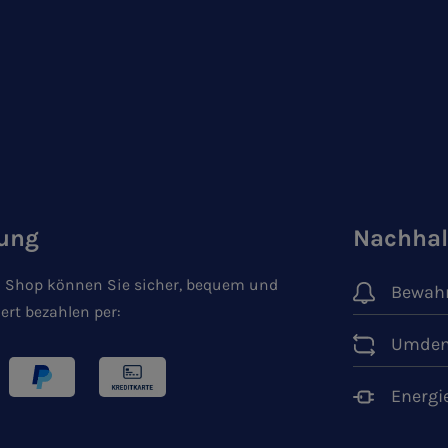
ung
Nachhal
 Shop können Sie sicher, bequem und
Bewahr
ert bezahlen per:
Umden
Energi