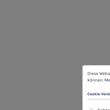
Cookie-Voreins
Diese Website
Diese Webs
können.
Me
Cookie-Vore
Technis