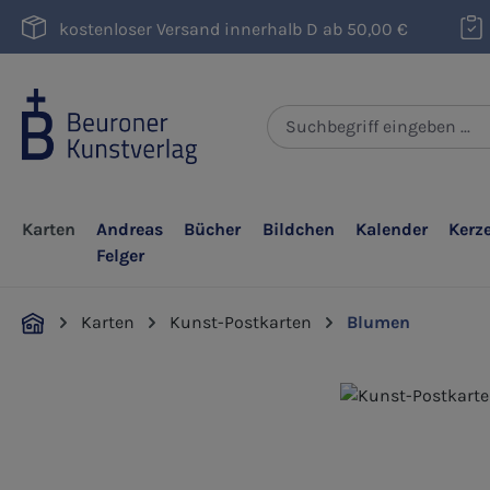
m Hauptinhalt springen
Zur Suche springen
Zur Hauptnavigation springen
kostenloser Versand innerhalb D ab 50,00 €
Karten
Andreas
Bücher
Bildchen
Kalender
Kerz
Felger
Karten
Kunst-Postkarten
Blumen
Bildergalerie überspringen