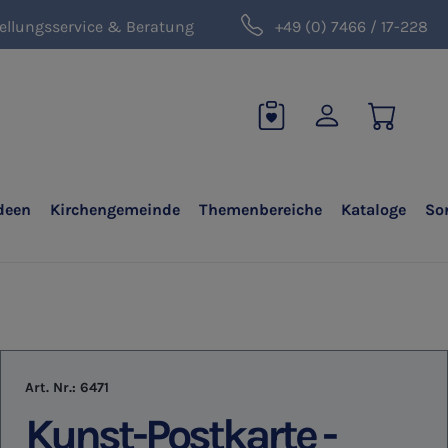
ellungsservice & Beratung
+49 (0) 7466 / 17-228
deen
Kirchengemeinde
Themenbereiche
Kataloge
So
Art. Nr.:
6471
Kunst-Postkarte -