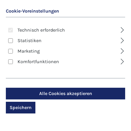
Cookie-Voreinstellungen
Technisch erforderlich
Statistiken
Marketing
Art. Nr.:
6900
Komfortfunktionen
Kunst-Postkarte -
Erstkommunion -
Abendmahl
Alle Cookies akzeptieren
Speichern
Regulärer Preis:
1,20 €
Preise inkl. MwSt. zzgl. Versandkosten