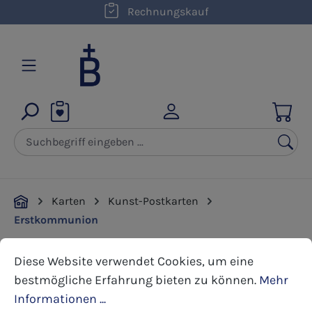
Rechnungskauf
Zum Hauptinhalt springen
Karten
Kunst-Postkarten
Erstkommunion
Cookie-Voreinstellungen
Diese Website verwendet Cookies, um eine bestmöglic
Diese Website verwendet Cookies, um eine
Bildergalerie überspringen
bestmögliche Erfahrung bieten zu können.
Mehr
Informationen ...