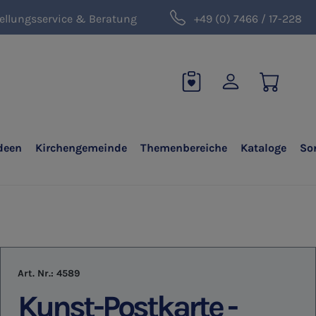
ellungsservice & Beratung
+49 (0) 7466 / 17-228
deen
Kirchengemeinde
Themenbereiche
Kataloge
So
Art. Nr.:
4589
Kunst-Postkarte -