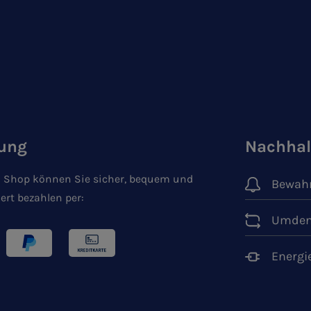
ung
Nachhal
 Shop können Sie sicher, bequem und
Bewahr
ert bezahlen per:
Umden
Energi