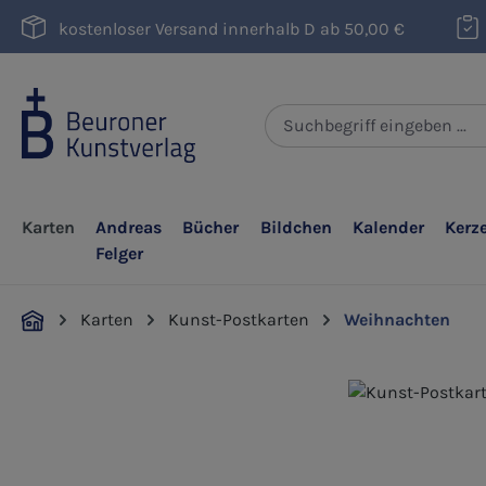
m Hauptinhalt springen
Zur Suche springen
Zur Hauptnavigation springen
kostenloser Versand innerhalb D ab 50,00 €
Karten
Andreas
Bücher
Bildchen
Kalender
Kerz
Felger
Karten
Kunst-Postkarten
Weihnachten
Bildergalerie überspringen