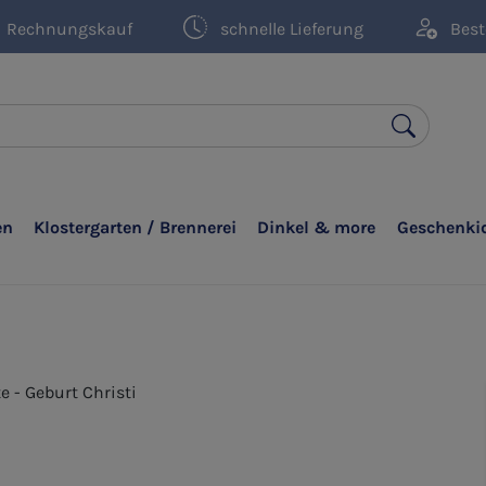
Rechnungskauf
schnelle Lieferung
Best
en
Klostergarten / Brennerei
Dinkel & more
Geschenki