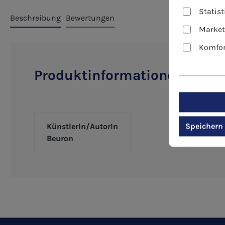
Statis
Beschreibung
Bewertungen
Market
Komfor
Produktinformationen "Kunst
Speichern
KünstlerIn/AutorIn
Beuron