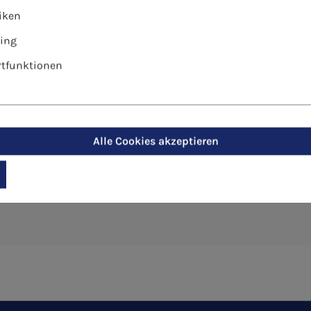
tiken
ing
tfunktionen
-Postkarte - Geburt Christi"
Alle Cookies akzeptieren