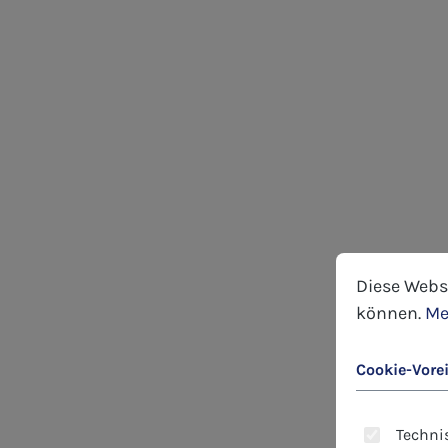
Cookie-Voreins
Diese Website
Diese Webs
können.
Me
Cookie-Vore
Technis