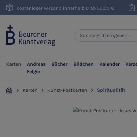
m Hauptinhalt springen
Zur Suche springen
Zur Hauptnavigation springen
kostenloser Versand innerhalb D ab 50,00 €
Karten
Andreas
Bücher
Bildchen
Kalender
Kerz
Felger
Karten
Kunst-Postkarten
Spiritualität
Bildergalerie überspringen