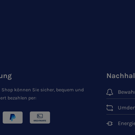
ung
Nachhal
 Shop können Sie sicher, bequem und
Bewahr
ert bezahlen per:
Umden
Energi