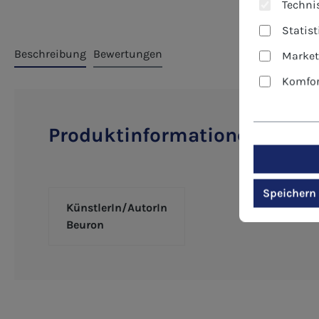
Technis
Statis
Beschreibung
Bewertungen
Market
Komfor
Produktinformationen "Kunst
Speichern
KünstlerIn/AutorIn
Beuron