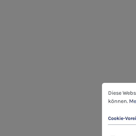
Cookie-Voreins
Diese Website
Diese Webs
können.
Me
Cookie-Vore