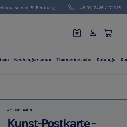
ellungsservice & Beratung
+49 (0) 7466 / 17-228
deen
Kirchengemeinde
Themenbereiche
Kataloge
So
Art. Nr.:
4499
Kunst-Postkarte -