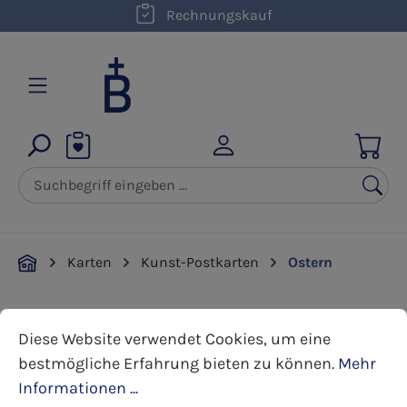
kostenloser Versand innerhalb D ab 50,00 €
Rechnungskauf
Zum Hauptinhalt springen
Karten
Kunst-Postkarten
Ostern
Cookie-Voreinstellungen
Diese Website verwendet Cookies, um eine bestmöglic
Bildergalerie überspringen
Diese Website verwendet Cookies, um eine
bestmögliche Erfahrung bieten zu können.
Mehr
Informationen ...