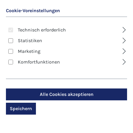
Cookie-Voreinstellungen
Technisch erforderlich
Statistiken
Marketing
Art. Nr.:
8333
Kunst-Postkarte -
Komfortfunktionen
Ostern - Sieh meine
Hände
Alle Cookies akzeptieren
Regulärer Preis:
1,30 €
Speichern
Preise inkl. MwSt. zzgl. Versandkosten
Produktdetails anzeigen