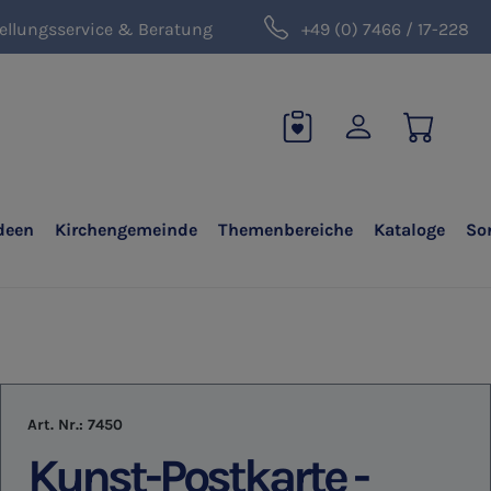
ellungsservice & Beratung
+49 (0) 7466 / 17-228
deen
Kirchengemeinde
Themenbereiche
Kataloge
So
Art. Nr.:
7450
Kunst-Postkarte -