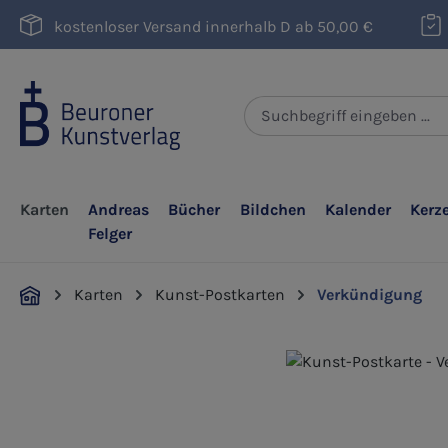
m Hauptinhalt springen
Zur Suche springen
Zur Hauptnavigation springen
kostenloser Versand innerhalb D ab 50,00 €
Karten
Andreas
Bücher
Bildchen
Kalender
Kerz
Felger
Karten
Kunst-Postkarten
Verkündigung
Bildergalerie überspringen