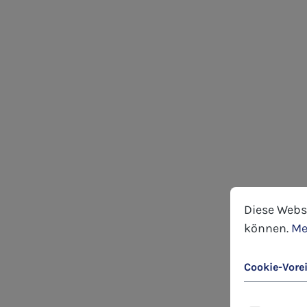
Cookie-Voreins
Diese Website
Diese Webs
können.
Me
Cookie-Vore