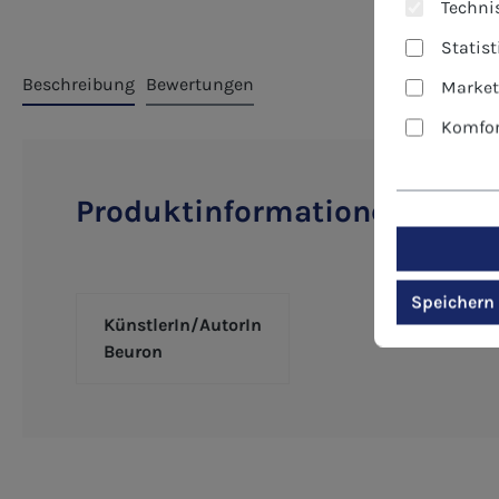
Technis
Statis
Beschreibung
Bewertungen
Market
Komfor
Produktinformationen "Kuns
Speichern
KünstlerIn/AutorIn
Beuron