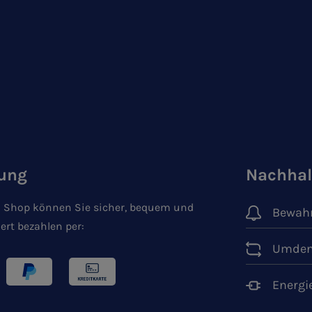
ung
Nachhal
 Shop können Sie sicher, bequem und
Bewahr
ert bezahlen per:
Umden
Energi