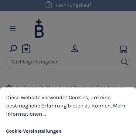
kostenloser Versand innerhalb D ab 50,00 €
Rechnungskauf
Zum Hauptinhalt springen
Karten
Kunst- und Premium Klappkarten
Cookie-Voreinstellungen
Diese Website verwendet Cookies, um eine bestmöglic
Weihnachten
Diese Website verwendet Cookies, um eine
bestmögliche Erfahrung bieten zu können.
Mehr
Informationen ...
Bildergalerie überspringen
Cookie-Voreinstellungen