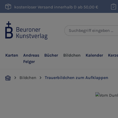
m Hauptinhalt springen
Zur Suche springen
Zur Hauptnavigation springen
kostenloser Versand innerhalb D ab 50,00 €
Karten
Andreas
Bücher
Bildchen
Kalender
Kerz
Felger
Bildchen
Trauerbildchen zum Aufklappen
Bildergalerie überspringen