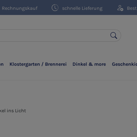
Rechnungskauf
schnelle Lieferung
Best
en
Klostergarten / Brennerei
Dinkel & more
Geschenki