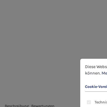
Cookie-Voreins
Diese Website
Diese Webs
können.
Me
Cookie-Vore
Technis
Beschreibung
Bewertungen