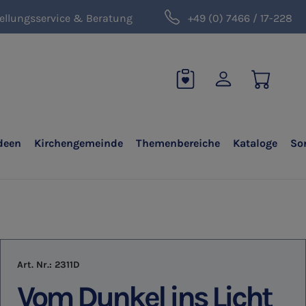
ellungsservice & Beratung
+49 (0) 7466 / 17-228
deen
Kirchengemeinde
Themenbereiche
Kataloge
So
Art. Nr.:
2311D
Vom Dunkel ins Licht