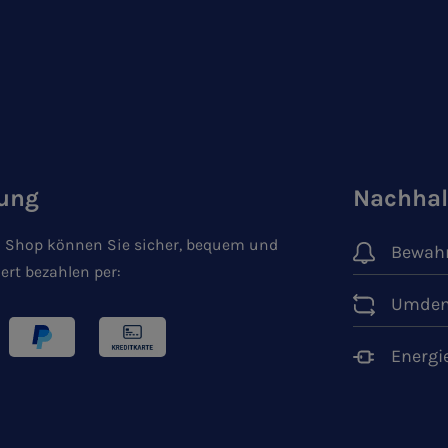
ung
Nachhal
 Shop können Sie sicher, bequem und
Bewahr
ert bezahlen per:
Umden
Energi