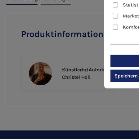
Statis
Market
Komfor
Produktinformationen "Vom 
KünstlerIn/AutorIn
Speichern
Christel Holl