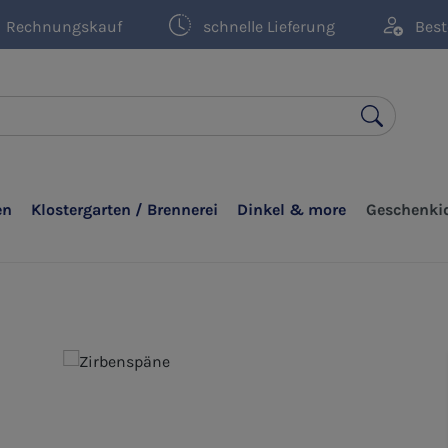
Rechnungskauf
schnelle Lieferung
Best
en
Klostergarten / Brennerei
Dinkel & more
Geschenki