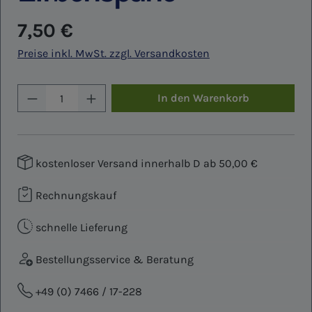
Regulärer Preis:
7,50 €
Preise inkl. MwSt. zzgl. Versandkosten
Produkt Anzahl: Gib den gewünschten W
In den Warenkorb
kostenloser Versand innerhalb D ab 50,00 €
Rechnungskauf
schnelle Lieferung
Bestellungsservice & Beratung
+49 (0) 7466 / 17-228