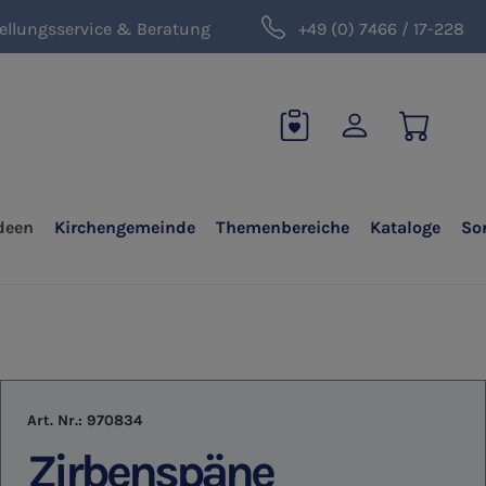
ellungsservice & Beratung
+49 (0) 7466 / 17-228
deen
Kirchengemeinde
Themenbereiche
Kataloge
So
Art. Nr.:
970834
Zirbenspäne