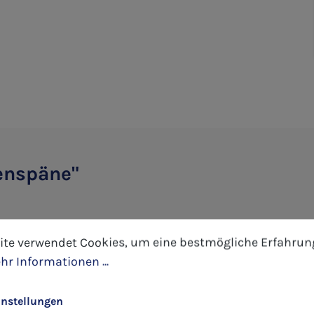
enspäne"
tellungen
 verwendet Cookies, um eine bestmögliche Erfahrung 
ite verwendet Cookies, um eine bestmögliche Erfahrun
hr Informationen ...
instellungen