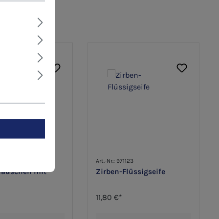
0838
Art.-Nr.: 971123
Häuschen mit
Zirben-Flüssigseife
11,80 €*