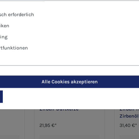
ch erforderlich
tiken
ing
tfunktionen
Alle Cookies akzeptieren
Art.-Nr.: 970837
Art.-Nr.: 97
Zirben-Duftkerze
Zirben-
Zirbenöl
21,95 €*
31,40 €*