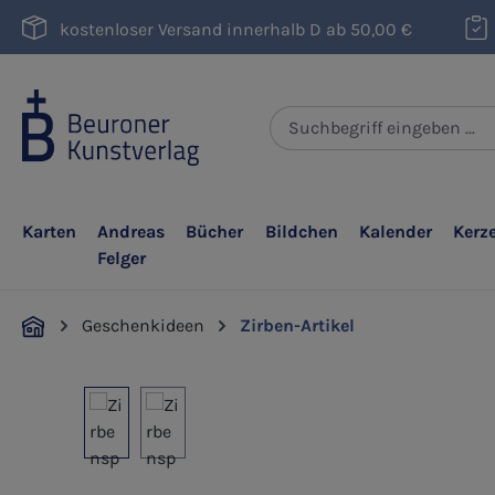
m Hauptinhalt springen
Zur Suche springen
Zur Hauptnavigation springen
kostenloser Versand innerhalb D ab 50,00 €
Karten
Andreas
Bücher
Bildchen
Kalender
Kerz
Felger
Geschenkideen
Zirben-Artikel
Bildergalerie überspringen