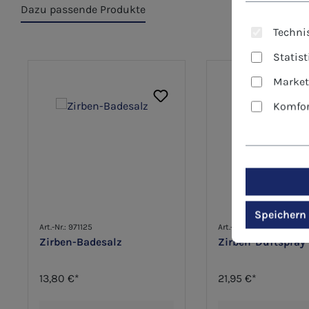
Dazu passende Produkte
Technis
Produktgalerie überspringen
Statis
Market
Komfor
Speichern
Art.-Nr.: 971125
Art.-Nr.: 970836
Zirben-Badesalz
Zirben-Duftspray
13,80 €*
21,95 €*