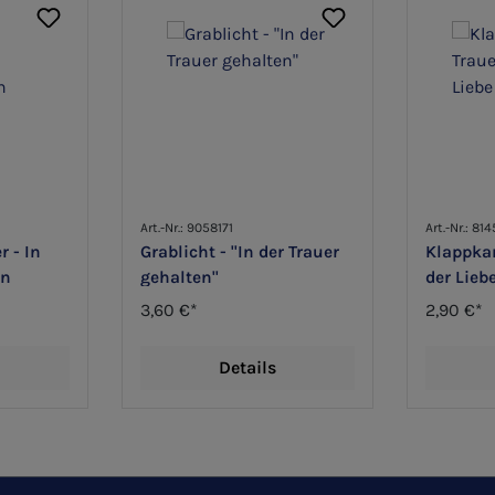
Art.-Nr.: 9058171
Art.-Nr.: 81
r - In
Grablicht - "In der Trauer
Klappkar
en
gehalten"
der Lieb
3,60 €*
2,90 €*
Details