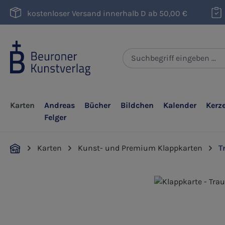
m Hauptinhalt springen
Zur Suche springen
Zur Hauptnavigation springen
kostenloser Versand innerhalb D ab 50,00 €
Karten
Andreas
Bücher
Bildchen
Kalender
Kerz
Felger
Karten
Kunst- und Premium Klappkarten
T
Bildergalerie überspringen