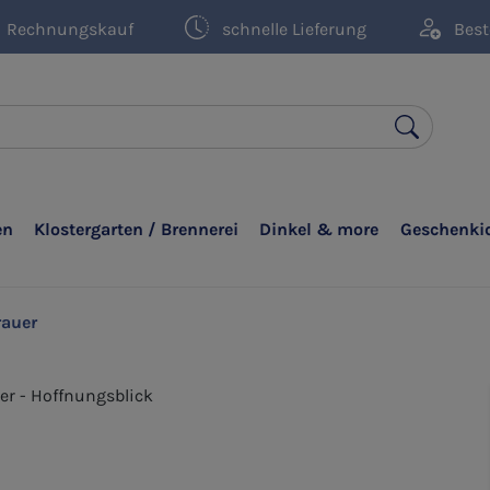
Rechnungskauf
schnelle Lieferung
Best
en
Klostergarten / Brennerei
Dinkel & more
Geschenki
rauer