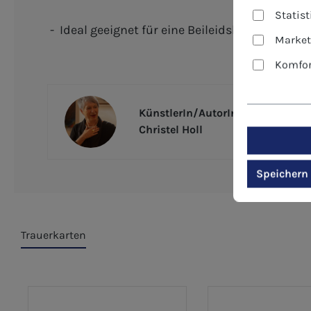
Statis
- Ideal geeignet für eine Beileidsbekundung p
Market
Komfor
KünstlerIn/AutorIn
Christel Holl
Speichern
Trauerkarten
Produktgalerie überspringen