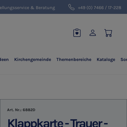
ellungsservice & Beratung
+49 (0) 7466 / 17-228
deen
Kirchengemeinde
Themenbereiche
Kataloge
So
Art. Nr.:
6882D
Klappkarte - Trauer -