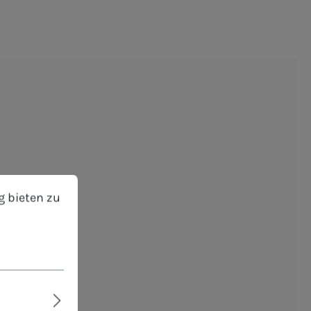
chformat
bieten zu können.
Mehr Informationen ...
g bieten zu
hreibbar