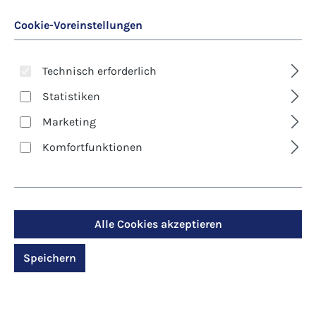
Cookie-Voreinstellungen
Technisch erforderlich
Statistiken
Marketing
Art. Nr.:
8047
Kunst-Postkarte -
Komfortfunktionen
Ostern - Im Brot
vereint
Alle Cookies akzeptieren
Regulärer Preis:
1,30 €
Speichern
Preise inkl. MwSt. zzgl. Versandkosten
Produktdetails anzeigen