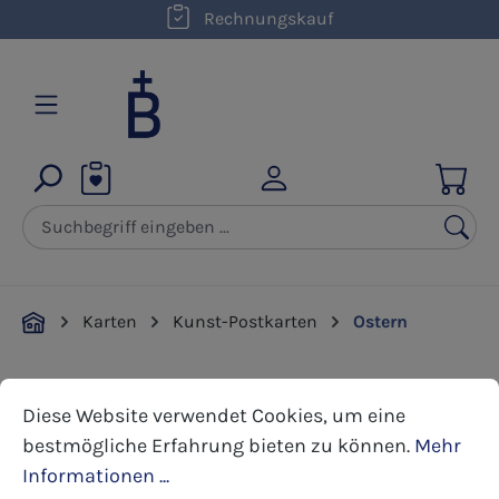
kostenloser Versand innerhalb D ab 50,00 €
Rechnungskauf
Zum Hauptinhalt springen
Karten
Kunst-Postkarten
Ostern
Cookie-Voreinstellungen
Diese Website verwendet Cookies, um eine bestmöglic
Bildergalerie überspringen
Diese Website verwendet Cookies, um eine
bestmögliche Erfahrung bieten zu können.
Mehr
Informationen ...