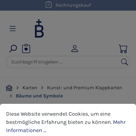
kostenloser Versand innerhalb D ab 50,00 €
Rechnungskauf
Zum Hauptinhalt springen
Karten
Kunst- und Premium Klappkarten
Bäume und Symbole
Cookie-Voreinstellungen
Diese Website verwendet Cookies, um eine bestmöglic
Diese Website verwendet Cookies, um eine
Bildergalerie überspringen
bestmögliche Erfahrung bieten zu können.
Mehr
Informationen ...