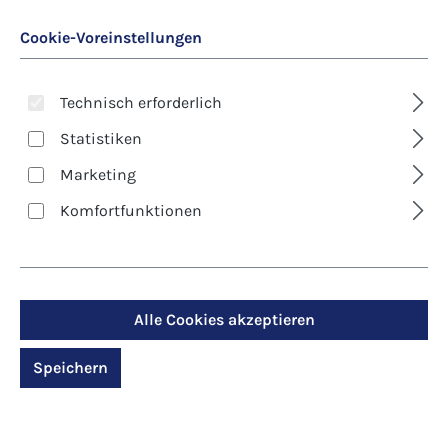
Cookie-Voreinstellungen
Technisch erforderlich
Statistiken
Marketing
Art. Nr.:
5-7915
Komfortfunktionen
Premium-Klappkarte -
Bäume - Stark wie die
Liebe
Alle Cookies akzeptieren
Speichern
Regulärer Preis:
3,80 €
Preise inkl. MwSt. zzgl. Versandkosten