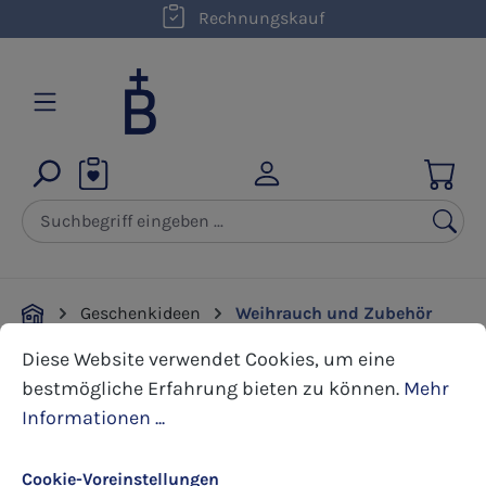
kostenloser Versand innerhalb D ab 50,00 €
Rechnungskauf
Zum Hauptinhalt springen
Geschenkideen
Weihrauch und Zubehör
Cookie-Voreinstellungen
Diese Website verwendet Cookies, um eine bestmöglic
Diese Website verwendet Cookies, um eine
Bildergalerie überspringen
bestmögliche Erfahrung bieten zu können.
Mehr
Informationen ...
Cookie-Voreinstellungen