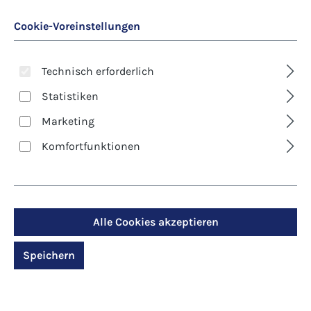
Cookie-Voreinstellungen
Technisch erforderlich
Statistiken
Marketing
Art. Nr.:
8638D
Komfortfunktionen
Kunst-Klappkarte -
Andreas Felger -
Sonnenlicht
Alle Cookies akzeptieren
Speichern
Regulärer Preis:
2,90 €
Preise inkl. MwSt. zzgl. Versandkosten