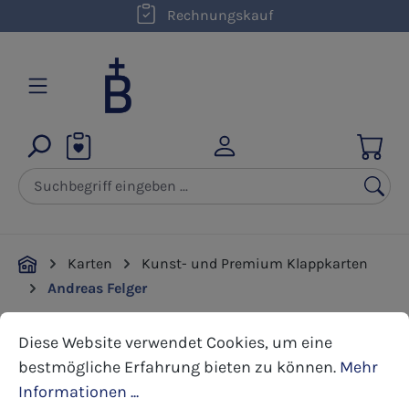
Rechnungskauf
Zum Hauptinhalt springen
Karten
Kunst- und Premium Klappkarten
Andreas Felger
Cookie-Voreinstellungen
Diese Website verwendet Cookies, um eine bestmöglic
Diese Website verwendet Cookies, um eine
Bildergalerie überspringen
bestmögliche Erfahrung bieten zu können.
Mehr
Informationen ...